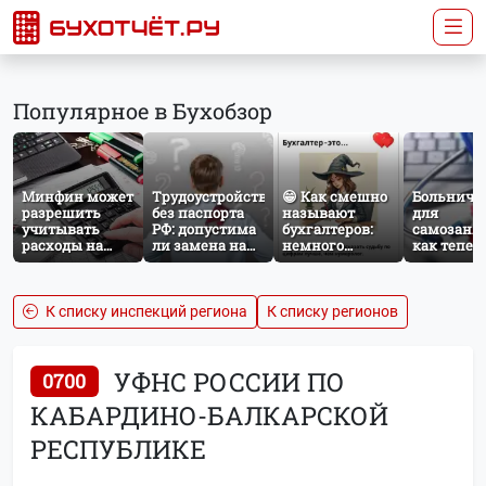
Популярное в Бухобзор
Минфин может
Трудоустройство
😁 Как смешно
Больничн
разрешить
без паспорта
называют
для
учитывать
РФ: допустима
бухгалтеров:
самозаня
расходы на
ли замена на
немного
как тепер
защиту от
загранпаспорт?
профессионального
работает
терактов при
юмора
добровол
расчёте налога
социальн
на прибыль
страхован
К списку инспекций региона
К списку регионов
НПД
УФНС РОССИИ ПО
0700
КАБАРДИНО-БАЛКАРСКОЙ
РЕСПУБЛИКЕ