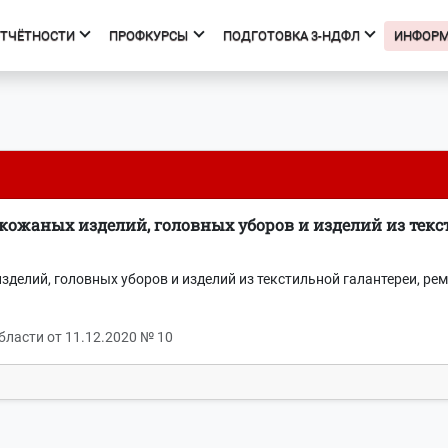
ОТЧЁТНОСТИ
ПРОФКУРСЫ
ПОДГОТОВКА 3-НДФЛ
ИНФОР
фкурсы
Подготовка 3-НДФЛ
к курсов
Начало
ния об образовательной
Тарифы
изации
Получить вычет
ожаных изделий, головных уборов и изделий из текст
Мастер 3-НДФЛ
делий, головных уборов и изделий из текстильной галантереи, ре
бласти от 11.12.2020 № 10