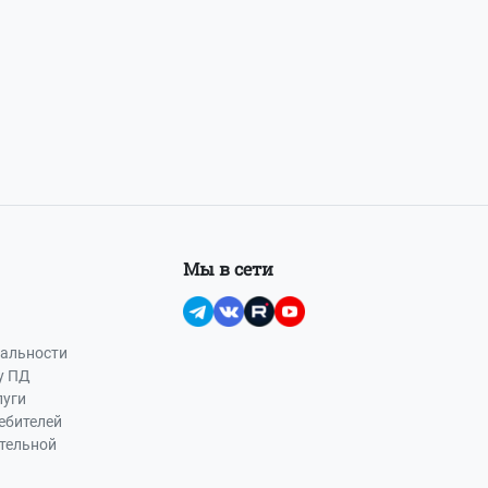
Мы в сети
альности
у ПД
луги
ебителей
ательной