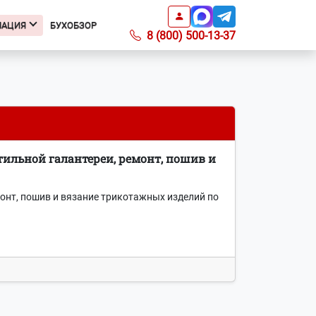
МАЦИЯ
БУХОБЗОР
8 (800) 500-13-37
Информация
Подкаст БухОбзор
Образцы заявлений
Получить доверенность
ильной галантереи, ремонт, пошив и
Справочник ИФНС
Справочник КБК
Список регионов с ПСН по
монт, пошив и вязание трикотажных изделий по
отраслям
Информация о ПО
Вопросы-ответы
О компании
Контакты