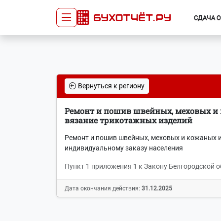
СДАЧА 
Сдача отчётности
Про
Главная
Списо
Вернуться к региону
Сдать отчёт
Сведе
Тарифы
орган
Ремонт и пошив швейных, меховых и к
Оплата
вязание трикотажных изделий
Ремонт и пошив швейных, меховых и кожаных из
индивидуальному заказу населения
Пункт 1 приложения 1 к Закону Белгородской о
Дата окончания действия:
31.12.2025