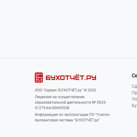
Наша почта:
info@buhot4et.ru
Позвоните нам по номерам:
(495) 796-13
С
Сд
ООО "Сервис 'БУХОТЧЁТ.ру" © 2026
Пр
Лицензия на осуществление
По
образовательной деятельности № Л035-
Бу
01279-64/00690558
Информация по эксплуатации ПО "Учетно-
биллинговая система "БУХОТЧЁТ.ру"