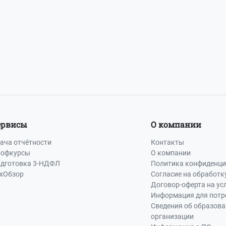
-73
или
8 (800) 500-13-37
ервисы
О компании
ача отчётности
Контакты
офкурсы
О компании
дготовка 3-НДФЛ
Политика конфиденци
хОбзор
Согласие на обработк
Договор-оферта на ус
Информация для потр
Сведения об образов
организации