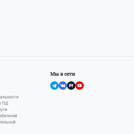
Мы в сети
альности
у ПД
луги
ебителей
ательной