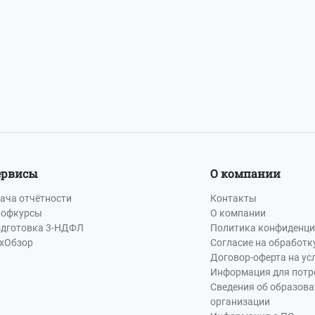
-73
или
8 (800) 500-13-37
ервисы
О компании
ача отчётности
Контакты
офкурсы
О компании
дготовка 3-НДФЛ
Политика конфиденци
хОбзор
Согласие на обработк
Договор-оферта на ус
Информация для потр
Сведения об образов
организации