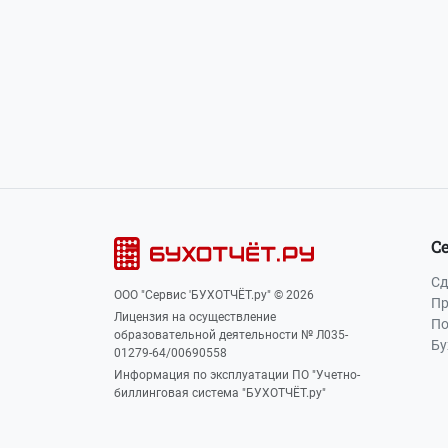
Наша почта:
info@buhot4et.ru
Позвоните нам по номерам:
(495) 796-13
С
Сд
ООО "Сервис 'БУХОТЧЁТ.ру" © 2026
Пр
Лицензия на осуществление
По
образовательной деятельности № Л035-
Бу
01279-64/00690558
Информация по эксплуатации ПО "Учетно-
биллинговая система "БУХОТЧЁТ.ру"