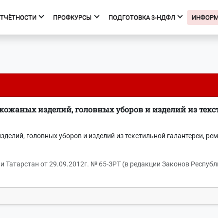
ОТЧЁТНОСТИ
ПРОФКУРСЫ
ПОДГОТОВКА 3-НДФЛ
ИНФОР
фкурсы
Подготовка 3-НДФЛ
к курсов
Начало
ния об образовательной
Тарифы
изации
Получить вычет
ожаных изделий, головных уборов и изделий из текст
Мастер 3-НДФЛ
делий, головных уборов и изделий из текстильной галантереи, ре
и Татарстан от 29.09.2012г. № 65-ЗРТ (в редакции Законов Республи