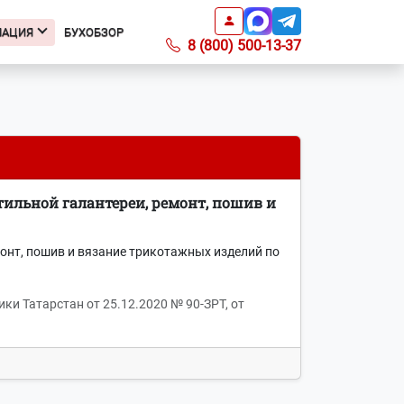
МАЦИЯ
БУХОБЗОР
8 (800) 500-13-37
Информация
Подкаст БухОбзор
Образцы заявлений
Получить доверенность
ильной галантереи, ремонт, пошив и
Справочник ИФНС
Справочник КБК
Список регионов с ПСН по
монт, пошив и вязание трикотажных изделий по
отраслям
Информация о ПО
ки Татарстан от 25.12.2020 № 90-ЗРТ, от
Вопросы-ответы
О компании
Контакты