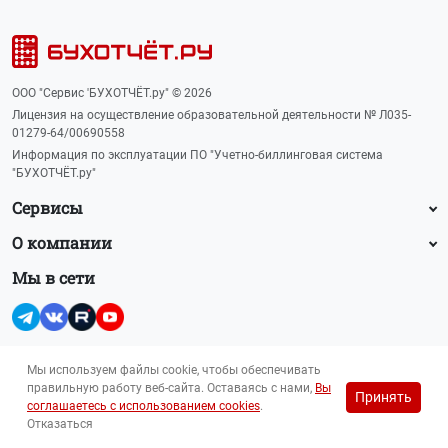
ООО "Сервис 'БУХОТЧЁТ.ру" © 2026
Лицензия на осуществление образовательной деятельности № Л035-
01279-64/00690558
Информация по эксплуатации ПО "Учетно-биллинговая система
"БУХОТЧЁТ.ру"
Сервисы
О компании
Мы в сети
Мы используем файлы cookie, чтобы обеспечивать
правильную работу веб-сайта. Оставаясь с нами,
Вы
Принять
Прайс-лист на рекламу (PDF, 145 Кб)
соглашаетесь с использованием cookies
.
Для лиц 16+
reklama@buhot4et.ru
Отказаться