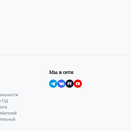
Мы в сети
альности
у ПД
луги
ебителей
ательной