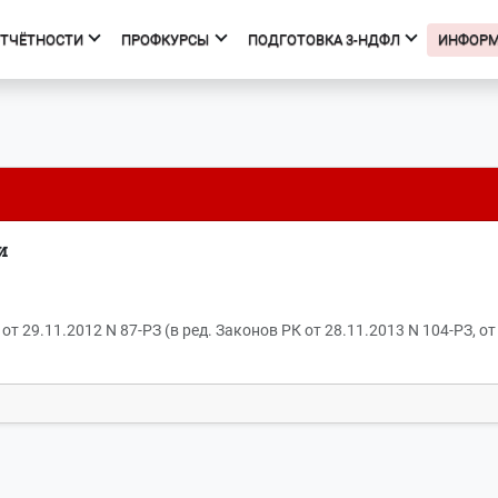
ОТЧЁТНОСТИ
ПРОФКУРСЫ
ПОДГОТОВКА 3-НДФЛ
ИНФОР
фкурсы
Подготовка 3-НДФЛ
к курсов
Начало
ния об образовательной
Тарифы
изации
Получить вычет
и
Мастер 3-НДФЛ
 29.11.2012 N 87-РЗ (в ред. Законов РК от 28.11.2013 N 104-РЗ, от 2