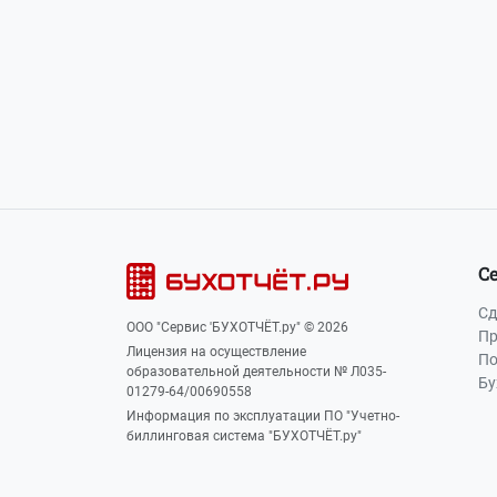
Наша почта:
info@buhot4et.ru
Позвоните нам по номерам:
(495) 796-13
С
Сд
ООО "Сервис 'БУХОТЧЁТ.ру" © 2026
Пр
Лицензия на осуществление
По
образовательной деятельности № Л035-
Бу
01279-64/00690558
Информация по эксплуатации ПО "Учетно-
биллинговая система "БУХОТЧЁТ.ру"