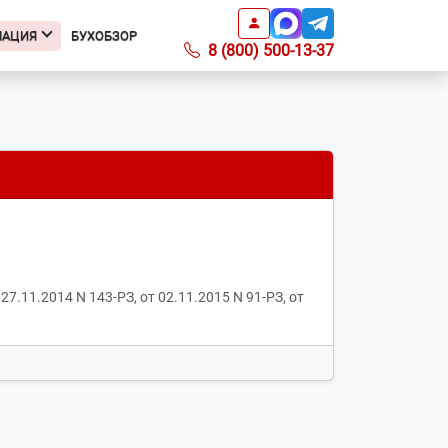
МАЦИЯ
БУХОБЗОР
8 (800) 500-13-37
Информация
Подкаст БухОбзор
Образцы заявлений
Получить доверенность
Справочник ИФНС
Справочник КБК
Список регионов с ПСН по
7.11.2014 N 143-РЗ, от 02.11.2015 N 91-РЗ, от
отраслям
Информация о ПО
Вопросы-ответы
О компании
Контакты