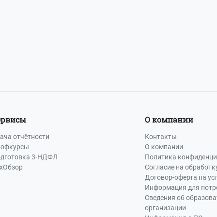
-73
или
8 (800) 500-13-37
ервисы
О компании
ача отчётности
Контакты
офкурсы
О компании
дготовка 3-НДФЛ
Политика конфиденци
хОбзор
Согласие на обработк
Договор-оферта на ус
Информация для потр
Сведения об образов
организации