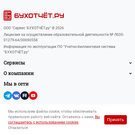
ООО "Сервис 'БУХОТЧЁТ.ру" © 2026
Лицензия на осуществление образовательной деятельности № Л035-
01279-64/00690558
Информация по эксплуатации ПО "Учетно-биллинговая система
"БУХОТЧЁТ.ру"
Сервисы
О компании
Мы в сети
Мы используем файлы cookie, чтобы обеспечивать
правильную работу веб-сайта. Оставаясь с нами,
Вы
Принять
Прайс-лист на рекламу (PDF, 145 Кб)
соглашаетесь с использованием cookies
.
Для лиц 16+
reklama@buhot4et.ru
Отказаться