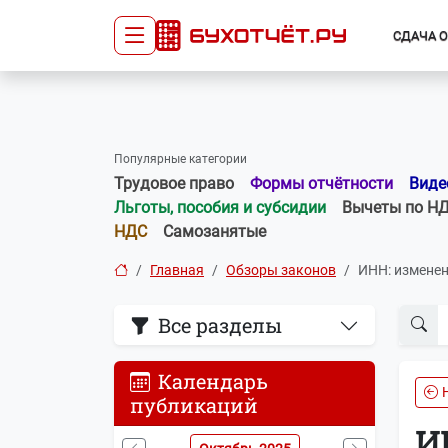
СДАЧА 
Сдача отчётности
Про
Главная
Списо
Популярные категории
Сдать отчёт
Сведе
Трудовое право
Формы отчётности
Виде
Тарифы
орган
Льготы, пособия и субсидии
Вычеты по Н
Оплата
НДС
Самозанятые
Главная
Обзоры законов
ИНН: изменен
Все разделы
Календарь
публикаций
И