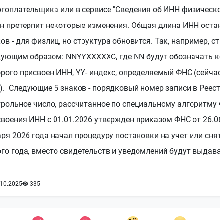
гоплательщика или в сервисе "Сведения об ИНН физическо
н претерпит некоторые изменения. Общая длина ИНН остан
ов - для физлиц, но структура обновится. Так, например, 
дующим образом: NNYYXXXXXC, где NN будут обозначать ко
рого присвоен ИНН, YY- индекс, определяемый ФНС (сейча
. Следующие 5 знаков - порядковый номер записи в Реестр
рольное число, рассчитанное по специальному алгоритму 
воения ИНН с 01.01.2026 утвержден приказом ФНС от 26.06
ря 2026 года начал процедуру постановки на учет или снят
го года, вместо свидетельств и уведомлений будут выдав
.10.2025
335