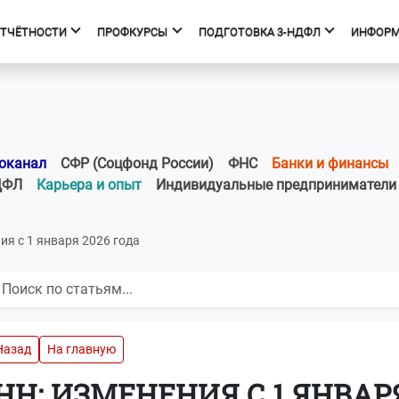
ОТЧЁТНОСТИ
ПРОФКУРСЫ
ПОДГОТОВКА 3-НДФЛ
ИНФОР
фкурсы
Подготовка 3-НДФЛ
к курсов
Начало
ния об образовательной
Тарифы
оканал
СФР (Соцфонд России)
ФНС
Банки и финансы
изации
Получить вычет
ДФЛ
Карьера и опыт
Индивидуальные предприниматели
Мастер 3-НДФЛ
ия с 1 января 2026 года
Назад
На главную
НН: ИЗМЕНЕНИЯ С 1 ЯНВАРЯ