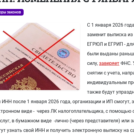
оры законов
-73
или
8 (800) 500-13-37
С 1 января 2026 год
заменит выписка из 
ЕГРЮЛ и ЕГРИП - для
были выданы раньше
силу,
заверяет
ФНС. 
снятии с учета, нап
индивидуальным пр
также будут упраздн
 ИНН после 1 января 2026 года, организации и ИП смогут
ктронном виде - через ЛК налогоплательщика, с помощью 
слуг, в бумажном виде -лично (через представителя) или
ут узнать свой ИНН и получить электронную выписку на с