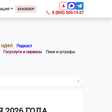
МАЦИЯ
БУХОБЗОР
8 (800) 500-13-37
Информация
Подкаст БухОбзор
Образцы заявлений
НДФЛ
Подкаст
Получить доверенность
Госуслуги и сервисы
Пени и штрафы
Справочник ИФНС
Справочник КБК
Список регионов с ПСН по
отраслям
Информация о ПО
Вопросы-ответы
О компании
Контакты
 2026 ГОДА