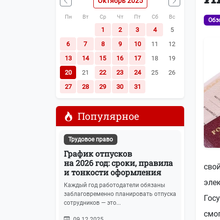
Октябрь 2025
Наша почта:
info@buhot4et.ru
Пн
Вт
Ср
Чт
Пт
Сб
Вс
Обз
Позвоните нам по номерам:
(495) 796-13
1
2
3
4
5
6
7
8
9
10
11
12
13
14
15
16
17
18
19
20
21
22
23
24
25
26
27
28
29
30
31
Популярное
Трудовое право
График отпусков
на 2026 год: сроки, правила
свой
и тонкости оформления
эле
Каждый год работодатели обязаны
заблаговременно планировать отпуска
Госу
сотрудников — это...
смог
09.12.2025