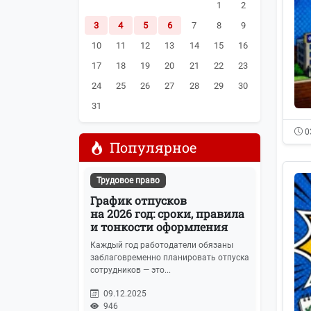
1
2
3
4
5
6
7
8
9
Пени и штрафы
52
10
11
12
13
14
15
16
НДС
51
17
18
19
20
21
22
23
24
25
26
27
28
29
30
Самозанятые
50
31
Заработная плата
46
0
Популярное
МСП
42
Трудовое право
ККТ
41
График отпусков
на 2026 год: сроки, правила
Гайды и чек-листы
и тонкости оформления
39
Каждый год работодатели обязаны
Обзоры законов
заблаговременно планировать отпуска
39
сотрудников — это...
Больничные листы
36
09.12.2025
946