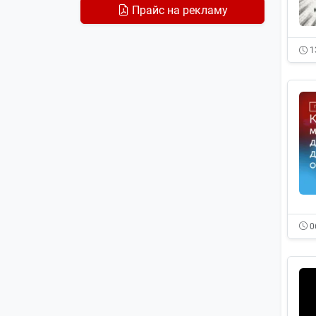
Прайс на рекламу
Вопросы-ответы
7
1
СВО
7
Требования и запросы ФНС
7
Права потребителей
6
Земельный налог
5
СПОТ
5
Налог на прибыль
5
0
Вебинары и семинары
4
Корпоративное право
4