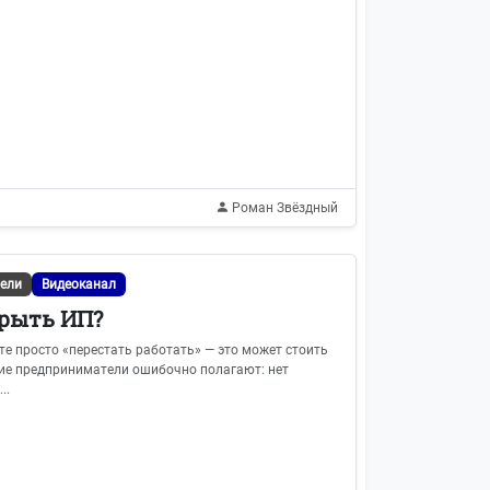
Роман Звёздный
ели
Видеоканал
крыть ИП?
е просто «перестать работать» — это может стоить
гие предприниматели ошибочно полагают: нет
..