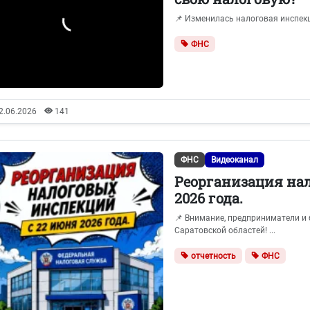
📌 Изменилась налоговая инспекци
ФНС
2.06.2026
141
ФНС
Видеоканал
Реорганизация на
2026 года.
📌 Внимание, предприниматели и
Саратовской областей! ...
отчетность
ФНС