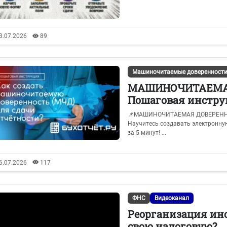
3.07.2026
89
Машиночитаемые доверенност
МАШИНОЧИТАЕМАЯ
Пошаговая инстру
📌МАШИНОЧИТАЕМАЯ ДОВЕРЕННОСТ
Научитесь создавать электронну
за 5 минут! ...
6.07.2026
117
ФНС
Видеоканал
Реорганизация инс
свою налоговую?