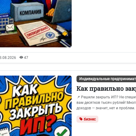
3.08.2026
47
Индивидуальные предпринимат
Как правильно за
📌 Решили закрыть ИП? Не спешит
вам десятков тысяч рублей! Мно
доходов — значит, нет и проблем. .
бизнес