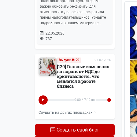
налоговых органов. Бухгалтерам
Транспортный налог
14
важно обновить реквизиты для
отчетности, а два офиса прекратили
ЭДО
14
прием налогоплательщиков. Узнайте
подробности в нашем материале...
Регистрация бизнеса
14
22.05.2026
737
Воинский учёт
11
ПСН (Патенты)
Выпуск #129
27.07.2026
11
[129] Главные изменения
на пороге: от НДС до
Новости БУХОТЧЁТ.ру
10
криптовалюты. Что
меняется в работе
бизнеса
Маркировка
10
0:00 / 7:12
Росстат
10
Слушать на других площадках
Колонка редактора
9
Создать свой блог
Реклама
8