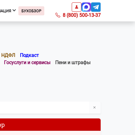
МАЦИЯ
БУХОБЗОР
8 (800) 500-13-37
Информация
Подкаст БухОбзор
Образцы заявлений
НДФЛ
Подкаст
Получить доверенность
Госуслуги и сервисы
Пени и штрафы
Справочник ИФНС
Справочник КБК
Список регионов с ПСН по
отраслям
Информация о ПО
Вопросы-ответы
О компании
Контакты
ор