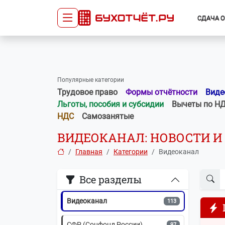
СДАЧА 
Сдача отчётности
Про
Главная
Списо
Популярные категории
Сдать отчёт
Сведе
Трудовое право
Формы отчётности
Виде
Тарифы
орган
Льготы, пособия и субсидии
Вычеты по Н
Оплата
НДС
Самозанятые
Главная
ВИДЕОКАНАЛ: НОВОСТИ И 
Главная
Категории
Видеоканал
Трудовое право
243
Все разделы
Формы отчётности
117
Видеоканал
113
СФР (Соцфонд России)
97