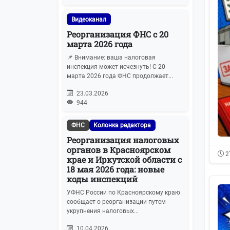
УСН
32
Видеоканал
Реорганизация ФНС с 20
ЕНС
29
марта 2026 года
Проверки бизнеса
28
📌 Внимание: ваша налоговая
инспекция может исчезнуть! С 20
марта 2026 года ФНС продолжает...
Прочие новости
27
23.03.2026
944
Прочие налоги и сборы
26
ФНС
Колонка редактора
Кадровый учёт
21
Реорганизация налоговых
органов в Красноярском
Налог на имущество
21
2
крае и Иркутской области с
18 мая 2026 года: новые
Спецрежимы (УСН, ЕСХН,
коды инспекций
21
Патенты)
УФНС России по Красноярскому краю
сообщает о реорганизации путем
укрупнения налоговых...
Охрана труда
20
10.04.2026