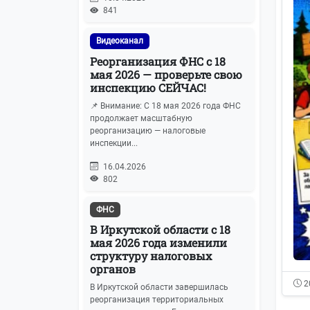
Бухгалтерская отчетность
19
841
ЕГРЮЛ и ЕГРИП
Видеоканал
19
Реорганизация ФНС с 18
мая 2026 — проверьте свою
IT-новости
19
инспекцию СЕЙЧАС!
📌 Внимание: С 18 мая 2026 года ФНС
Имущественные отношения
17
продолжает масштабную
реорганизацию — налоговые
Машиночитаемые
инспекции...
17
доверенности
16.04.2026
802
АУСН
15
ФНС
Персональные данные
15
В Иркутской области с 18
мая 2026 года изменили
ЭЦП
15
структуру налоговых
органов
Календарь отчетности
2
14
В Иркутской области завершилась
реорганизация территориальных