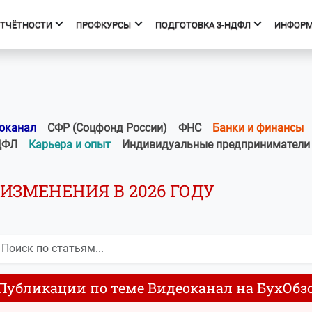
ОТЧЁТНОСТИ
ПРОФКУРСЫ
ПОДГОТОВКА 3-НДФЛ
ИНФОР
фкурсы
Подготовка 3-НДФЛ
к курсов
Начало
ния об образовательной
Тарифы
оканал
СФР (Соцфонд России)
ФНС
Банки и финансы
изации
Получить вычет
ДФЛ
Карьера и опыт
Индивидуальные предприниматели
Мастер 3-НДФЛ
ИЗМЕНЕНИЯ В 2026 ГОДУ
Публикации по теме Видеоканал на БухОбз