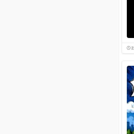
ОСНО
3
Госзакупки
3
Кейсы
3
Лицензирование
2
2
Юмор
2