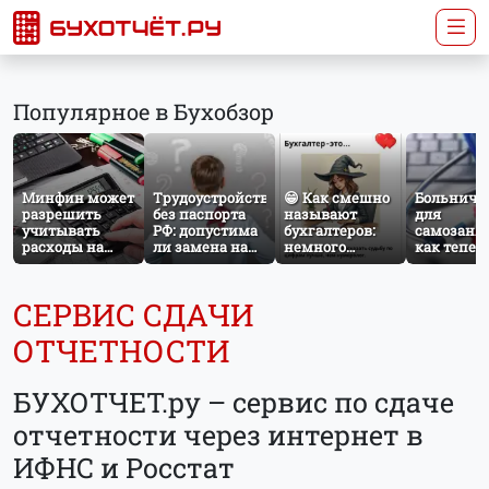
Популярное в Бухобзор
Минфин может
Трудоустройство
😁 Как смешно
Больничн
разрешить
без паспорта
называют
для
учитывать
РФ: допустима
бухгалтеров:
самозаня
расходы на
ли замена на
немного
как тепер
защиту от
загранпаспорт?
профессионального
работает
терактов при
юмора
добровол
расчёте налога
социальн
СЕРВИС СДАЧИ
на прибыль
страхован
НПД
ОТЧЕТНОСТИ
БУХОТЧЕТ.ру – сервис по сдаче
отчетности через интернет в
ИФНС и Росстат